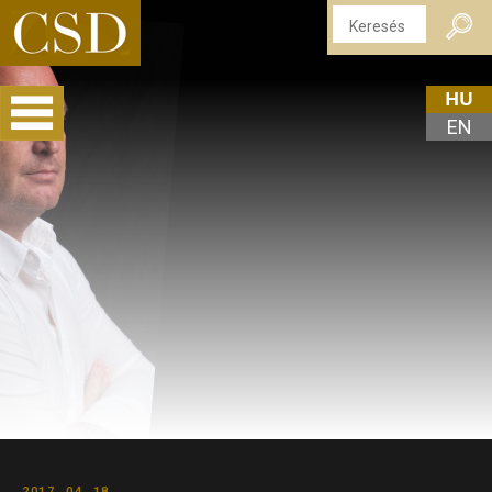
HU
EN
2017. 04. 18.