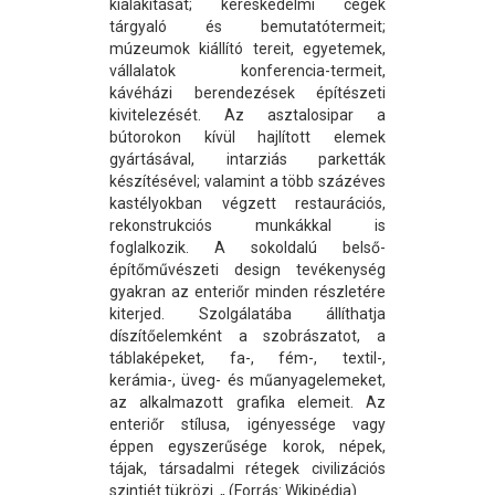
kialakítását; kereskedelmi cégek
tárgyaló és bemutatótermeit;
múzeumok kiállító tereit, egyetemek,
vállalatok konferencia-termeit,
kávéházi berendezések építészeti
kivitelezését. Az asztalosipar a
bútorokon kívül hajlított elemek
gyártásával, intarziás parketták
készítésével; valamint a több százéves
kastélyokban végzett restaurációs,
rekonstrukciós munkákkal is
foglalkozik. A sokoldalú belső-
építőművészeti design tevékenység
gyakran az enteriőr minden részletére
kiterjed. Szolgálatába állíthatja
díszítőelemként a szobrászatot, a
táblaképeket, fa-, fém-, textil-,
kerámia-, üveg- és műanyagelemeket,
az alkalmazott grafika elemeit. Az
enteriőr stílusa, igényessége vagy
éppen egyszerűsége korok, népek,
tájak, társadalmi rétegek civilizációs
szintjét tükrözi. „ (Forrás: Wikipédia)