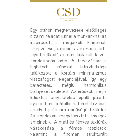
Egy otthon megtervezése elsődleges
bizalmi feladat. Ennél a munkánknál az
inspirációt a megbízók kifinomult
elképzelései, valamint az évek óta tartó
együttműködés során kialakult közös
gondolkodás adta. A tervezéskor a
high-tech irányzat letisztultsága
találkozott a kortárs minimalizmus
visszafogott eleganciájával, így egy
karakteres, mégis harmonikus
környezet született. Az erősebb mégis
letisztult árnyalatokra épülő paletta
nyugodt és időtálló hátteret biztosít,
amelyet prémium minőségű felületek
és gondosan megválasztott anyagok
emelnek ki. A matt és fényes textúrák
váltakozása, a fémes részletek,
valamint a finoman strukturált