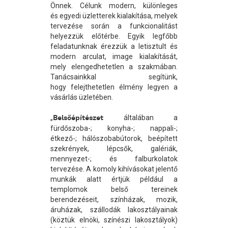
Önnek. Célunk modern, különleges
és egyedi üzletterek kialakítása, melyek
tervezése során a funkcionalitást
helyezzük előtérbe. Egyik legfőbb
feladatunknak érezzük a letisztult és
modern arculat, image kialakítását,
mely elengedhetetlen a szakmában.
Tanácsainkkal segítünk,
hogy felejthetetlen élmény legyen a
vásárlás üzletében.
„
Belsőépítészet
általában a
fürdőszoba-; konyha-; nappali-;
étkező-; hálószobabútorok, beépített
szekrények, lépcsők, galériák,
mennyezet-; és falburkolatok
tervezése. A komoly kihívásokat jelentő
munkák alatt értjük például a
templomok belső tereinek
berendezéseit, színházak, mozik,
áruházak, szállodák lakosztályainak
(köztük elnöki, színészi lakosztályok)