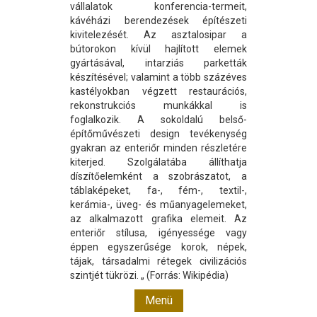
vállalatok konferencia-termeit,
kávéházi berendezések építészeti
kivitelezését. Az asztalosipar a
bútorokon kívül hajlított elemek
gyártásával, intarziás parketták
készítésével; valamint a több százéves
kastélyokban végzett restaurációs,
rekonstrukciós munkákkal is
foglalkozik. A sokoldalú belső-
építőművészeti design tevékenység
gyakran az enteriőr minden részletére
kiterjed. Szolgálatába állíthatja
díszítőelemként a szobrászatot, a
táblaképeket, fa-, fém-, textil-,
kerámia-, üveg- és műanyagelemeket,
az alkalmazott grafika elemeit. Az
enteriőr stílusa, igényessége vagy
éppen egyszerűsége korok, népek,
tájak, társadalmi rétegek civilizációs
szintjét tükrözi. „ (Forrás: Wikipédia)
Menü