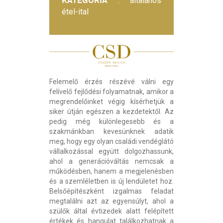
KATEGÓRIA
: általános
étel-ital
Felemelő érzés részévé válni egy
felívelő fejlődési folyamatnak, amikor a
megrendelőinket végig kísérhetjük a
siker útján egészen a kezdetektől. Az
pedig még különlegesebb és a
szakmánkban kevesünknek adatik
meg, hogy egy olyan családi vendéglátó
vállalkozással együtt dolgozhassunk,
ahol a generációváltás nemcsak a
működésben, hanem a megjelenésben
és a szemléletben is új lendületet hoz.
Belsőépítészként izgalmas feladat
megtalálni azt az egyensúlyt, ahol a
szülők által évtizedek alatt felépített
értékek és hangulat találkozhatnak a