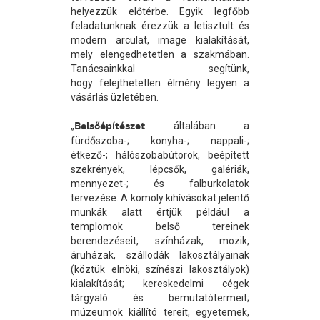
helyezzük előtérbe. Egyik legfőbb
feladatunknak érezzük a letisztult és
modern arculat, image kialakítását,
mely elengedhetetlen a szakmában.
Tanácsainkkal segítünk,
hogy felejthetetlen élmény legyen a
vásárlás üzletében.
„
Belsőépítészet
általában a
fürdőszoba-; konyha-; nappali-;
étkező-; hálószobabútorok, beépített
szekrények, lépcsők, galériák,
mennyezet-; és falburkolatok
tervezése. A komoly kihívásokat jelentő
munkák alatt értjük például a
templomok belső tereinek
berendezéseit, színházak, mozik,
áruházak, szállodák lakosztályainak
(köztük elnöki, színészi lakosztályok)
kialakítását; kereskedelmi cégek
tárgyaló és bemutatótermeit;
múzeumok kiállító tereit, egyetemek,