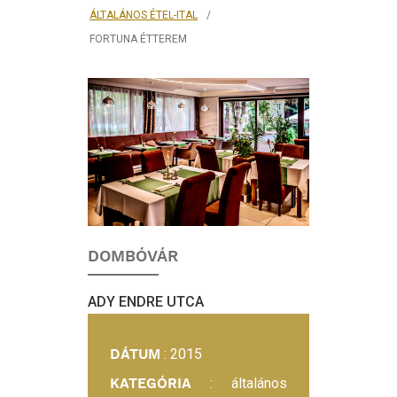
ÁLTALÁNOS ÉTEL-ITAL
FORTUNA ÉTTEREM
BELSŐÉPÍTÉSZETI
PROJEKT:
FORTUNA
ÉTTEREM
DOMBÓVÁR
ADY ENDRE UTCA
DÁTUM
: 2015
KATEGÓRIA
: általános