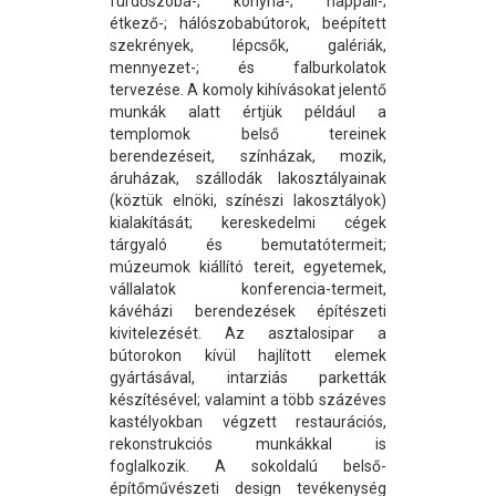
fürdőszoba-; konyha-; nappali-;
étkező-; hálószobabútorok, beépített
szekrények, lépcsők, galériák,
mennyezet-; és falburkolatok
tervezése. A komoly kihívásokat jelentő
munkák alatt értjük például a
templomok belső tereinek
berendezéseit, színházak, mozik,
áruházak, szállodák lakosztályainak
(köztük elnöki, színészi lakosztályok)
kialakítását; kereskedelmi cégek
tárgyaló és bemutatótermeit;
múzeumok kiállító tereit, egyetemek,
vállalatok konferencia-termeit,
kávéházi berendezések építészeti
kivitelezését. Az asztalosipar a
bútorokon kívül hajlított elemek
gyártásával, intarziás parketták
készítésével; valamint a több százéves
kastélyokban végzett restaurációs,
rekonstrukciós munkákkal is
foglalkozik. A sokoldalú belső-
építőművészeti design tevékenység