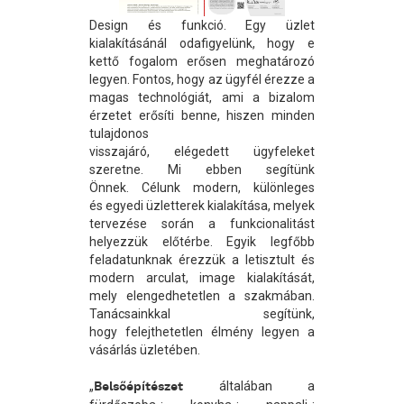
Design és funkció. Egy üzlet
kialakításánál odafigyelünk, hogy e
kettő fogalom erősen meghatározó
legyen. Fontos, hogy az ügyfél érezze a
magas technológiát, ami a bizalom
érzetet erősíti benne, hiszen minden
tulajdonos
visszajáró, elégedett ügyfeleket
szeretne. Mi ebben segítünk
Önnek. Célunk modern, különleges
és egyedi üzletterek kialakítása, melyek
tervezése során a funkcionalitást
helyezzük előtérbe. Egyik legfőbb
feladatunknak érezzük a letisztult és
modern arculat, image kialakítását,
mely elengedhetetlen a szakmában.
Tanácsainkkal segítünk,
hogy felejthetetlen élmény legyen a
vásárlás üzletében.
„
Belsőépítészet
általában a